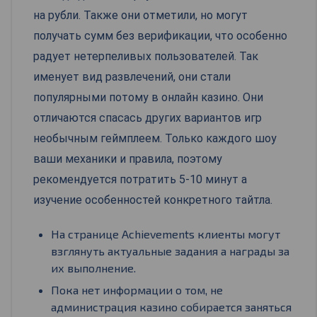
на рубли. Также они отметили, но могут
получать сумм без верификации, что особенно
радует нетерпеливых пользователей. Так
именует вид развлечений, они стали
популярными потому в онлайн казино. Они
отличаются спасась других вариантов игр
необычным геймплеем. Только каждого шоу
ваши механики и правила, поэтому
рекомендуется потратить 5-10 минут а
изучение особенностей конкретного тайтла.
На странице Achievements клиенты могут
взглянуть актуальные задания а награды за
их выполнение.
Пока нет информации о том, не
администрация казино собирается заняться