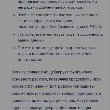
программу лояльности с эксклюзивными
наградами ддя активных игроков.
Чтобы мотивировать постоянных игроков
чаще возвращаться в казино,
администрация Kent Casino создала VIP Club.
Мы обязуемся честность игры и сохранность
ваших данных.
Посетители могут протестировать демо
игры и казино Кент посетителям и без
регистрации.
Зеркало полностью дублирует функционал
основного ресурса, позволяли продолжать игру
кроме ограничений. Для возможной защиты
рекомендуется используя только проверенные
ссылки от администрации казино. Актуальные
адреса зеркал регулярно обновляются для