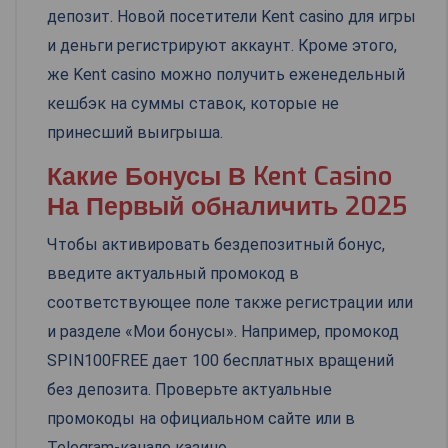
депозит. Новой посетители Kent casino для игры
и деньги регистрируют аккаунт. Кроме этого,
же Kent casino можно получить еженедельный
кешбэк на суммы ставок, которые не
принесший выигрыша.
Какие Бонусы В Kent Casino
На Первый обналичить 2025
Чтобы активировать бездепозитный бонус,
введите актуальный промокод в
соответствующее поле также регистрации или
и разделе «Мои бонусы». Например, промокод
SPIN100FREE дает 100 бесплатных вращений
без депозита. Проверьте актуальные
промокоды на официальном сайте или в
Telegram-канале казино.