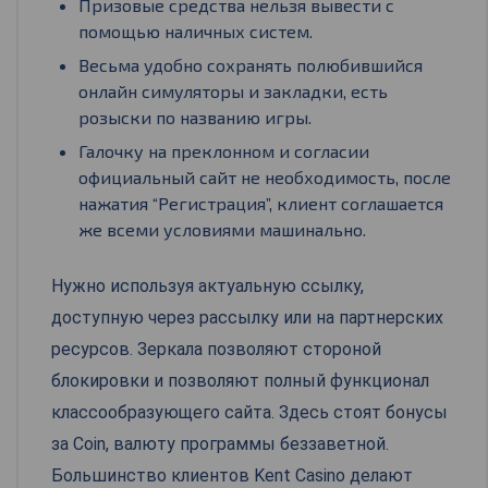
Призовые средства нельзя вывести с
помощью наличных систем.
Весьма удобно сохранять полюбившийся
онлайн симуляторы и закладки, есть
розыски по названию игры.
Галочку на преклонном и согласии
официальный сайт не необходимость, после
нажатия “Регистрация”, клиент соглашается
же всеми условиями машинально.
Нужно используя актуальную ссылку,
доступную через рассылку или на партнерских
ресурсов. Зеркала позволяют стороной
блокировки и позволяют полный функционал
классообразующего сайта. Здесь стоят бонусы
за Coin, валюту программы беззаветной.
Большинство клиентов Kent Casino делают