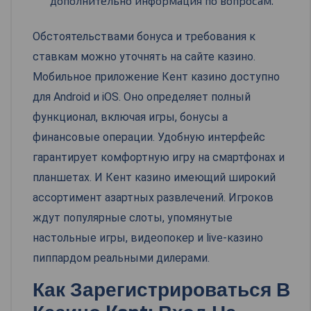
дополнительно информация по вопросам.
Обстоятельствами бонуса и требования к
ставкам можно уточнять на сайте казино.
Мобильное приложение Кент казино доступно
для Android и iOS. Оно определяет полный
функционал, включая игры, бонусы а
финансовые операции. Удобную интерфейс
гарантирует комфортную игру на смартфонах и
планшетах. И Кент казино имеющий широкий
ассортимент азартных развлечений. Игроков
ждут популярные слоты, упомянутые
настольные игры, видеопокер и live-казино
пиппардом реальными дилерами.
Как Зарегистрироваться В