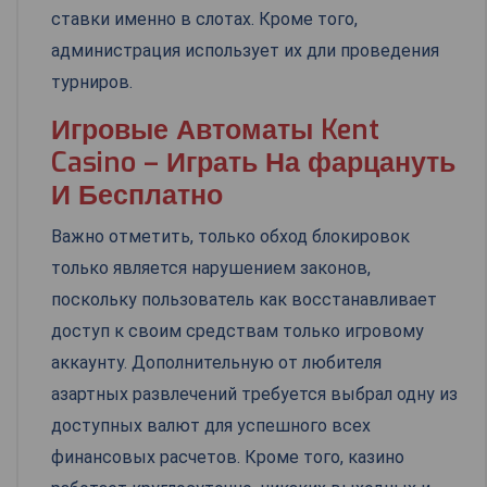
ставки именно в слотах. Кроме того,
администрация использует их дли проведения
турниров.
Игровые Автоматы Kent
Casino – Играть На фарцануть
И Бесплатно
Важно отметить, только обход блокировок
только является нарушением законов,
поскольку пользователь как восстанавливает
доступ к своим средствам только игровому
аккаунту. Дополнительную от любителя
азартных развлечений требуется выбрал одну из
доступных валют для успешного всех
финансовых расчетов. Кроме того, казино