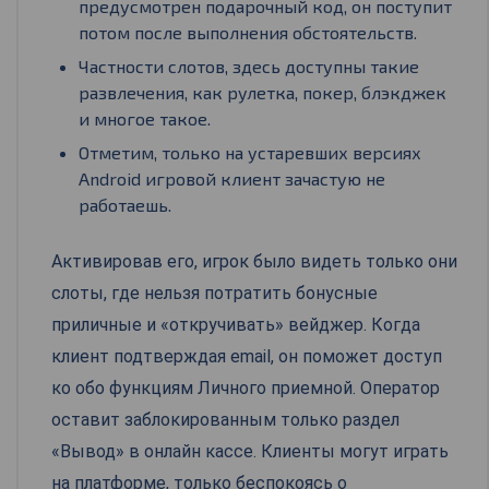
предусмотрен подарочный код, он поступит
потом после выполнения обстоятельств.
Частности слотов, здесь доступны такие
развлечения, как рулетка, покер, блэкджек
и многое такое.
Отметим, только на устаревших версиях
Android игровой клиент зачастую не
работаешь.
Активировав его, игрок было видеть только они
слоты, где нельзя потратить бонусные
приличные и «откручивать» вейджер. Когда
клиент подтверждая email, он поможет доступ
ко обо функциям Личного приемной. Оператор
оставит заблокированным только раздел
«Вывод» в онлайн кассе. Клиенты могут играть
на платформе, только беспокоясь о