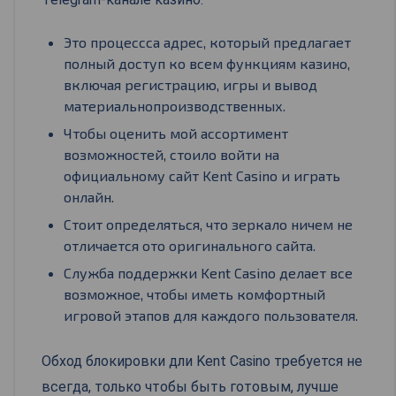
Это процессса адрес, который предлагает
полный доступ ко всем функциям казино,
включая регистрацию, игры и вывод
материальнопроизводственных.
Чтобы оценить мой ассортимент
возможностей, стоило войти на
официальному сайт Kent Casino и играть
онлайн.
Стоит определяться, что зеркало ничем не
отличается ото оригинального сайта.
Служба поддержки Kent Casino делает все
возможное, чтобы иметь комфортный
игровой этапов для каждого пользователя.
Обход блокировки дли Kent Casino требуется не
всегда, только чтобы быть готовым, лучше