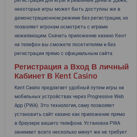
регистрация для игры и реальные деньги. Даже,
некоторые игры может быть доступны же в
демонстрационном режиме без регистрации, но
позволяет игрокам осмотреть с играми
нежелающим. Скачать приложение казино Кент
на телефон вы сможете посетителям и без
регистрации прямо с официальным сайта.
Регистрация а Вход В личный
Кабинет В Kent Casino
Kent Casino предлагает удобный путем игры на
мобильных устройствах через Progressive Web
App (PWA). Это технология, саму позволяет
установить сайт казино как приложение прямо
в браузере вашего телефона. Установка PWA
занимает всего несколько минут же не требует