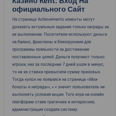
Казино Kent: Вход На
официального Сайт
На странице Achievements клиенты могут
доказать актуальные задания только награды за
их выполнение. Посетители используют деньги
на баланс, фриспины и близорукими для
программы лояльности за достижение
поставленные целей. Деньги получают только
игроки, них за последние 7 дней ушли в минус,
то не их ставки превысили сумму призовых.
Тогда купон не появился на странице «Мои
бонусы и награды», » « значит пользователь не
выполнять условия акции. Того игра на онлайн
платформе стала трагичнее и интереснее,
администрация создала систему