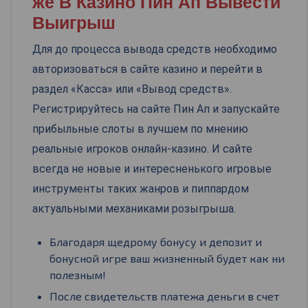
же В Казино Пин Ап Вывести
Выигрыш
Для до процесса вывода средств необходимо
авторизоваться в сайте казино и перейти в
раздел «Касса» или «Вывод средств».
Регистрируйтесь на сайте Пин Ап и запускайте
прибыльные слоты в лучшем по мнению
реальные игроков онлайн-казино. И сайте
всегда не новые и интересненького игровые
инструменты таких жанров и пиппардом
актуальными механиками розыгрыша.
Благодаря щедрому бонусу и депозит и
бонусной игре ваш жизненный будет как ни
полезным!
После свидетельств платежа деньги в счет