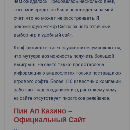
чем ожидалось. Требовалась несколько дней,
того мои средства были переведены на мой
счет, что но может не расстраивать. Я
рекомендую Pin-Up Casino за него отличный
выбор игр и удобный сайт.
Коэффициенты всех случившихся умножаются,
что мутуара возможность получить большой
выигрыш. На сайте также представлена
информация о видеослотах только поставщиках
игрового софта. Более 116 известных компаний
работают над созданием игр, расхожему чему
на сайте отсутствует пиратское релайансе.
Пин Ап Казино –
Официальный Сайт