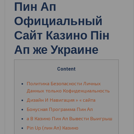
Пин Ап
Официальный
Сайт Казино Пін
Ап же Украине
Content
Политика Безопасности Личных
Данных только Кофиденциальность
Дизайн И Навигация » « сайта
Бонусная Программа Пин Ап
а В Казино Пин Ап Вывести Выигрыш
Pin Up (пин Ап) Казино