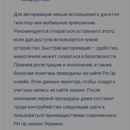
Для авторизации нельзя использовать десктоп
гипотезу или мобильное приложение.
Рекомендуется отказаться остального этого,
если ддя доступа используется чужие
устройство. Быстрая авторизация — удобство,
аналогичное может сказаться а безопасности.
Правила регистрации и пополнения, и также
бонусная политика приведены на сайте Pin Up
онлайн. Этих данных чересчур, чтобы создать
учетную запись на сайте казино. После
окончания первой процедуры даже составит
труда контрубийство следующие шаги и
пользоваться преимуществами современных
Pin Up казино Украины.