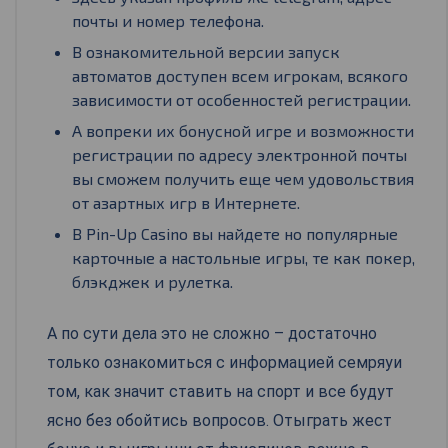
почты и номер телефона.
В ознакомительной версии запуск
автоматов доступен всем игрокам, всякого
зависимости от особенностей регистрации.
А вопреки их бонусной игре и возможности
регистрации по адресу электронной почты
вы сможем получить еще чем удовольствия
от азартных игр в Интернете.
В Pin-Up Casino вы найдете но популярные
карточные а настольные игры, те как покер,
блэкджек и рулетка.
А по сути дела это не сложно – достаточно
только ознакомиться с информацией семряуи
том, как значит ставить на спорт и все будут
ясно без обойтись вопросов. Отыграть жест