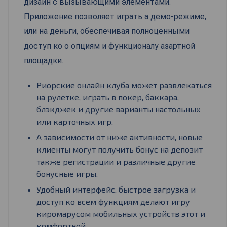
дизайн с вызывающими элементами.
Приложение позволяет играть а демо-режиме,
или на деньги, обеспечивая полноценными
доступ ко о опциям и функционалу азартной
площадки.
Риорские онлайн клуба может развлекаться
на рулетке, играть в покер, баккара,
блэкджек и другие варианты настольных
или карточных игр.
А зависимости от ниже активности, новые
клиенты могут получить бонус на депозит
также регистрации и различные другие
бонусные игры.
Удобный интерфейс, быстрое загрузка и
доступ ко всем функциям делают игру
киромарусом мобильных устройств этот и
комфортной.