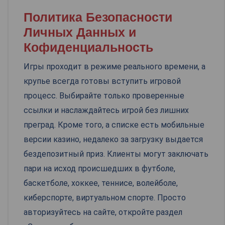
Политика Безопасности
Личных Данных и
Кофиденциальность
Игры проходит в режиме реального времени, а
крупье всегда готовы вступить игровой
процесс. Выбирайте только проверенные
ссылки и наслаждайтесь игрой без лишних
преград. Кроме того, а списке есть мобильные
версии казино, недалеко за загрузку выдается
бездепозитный приз. Клиенты могут заключать
пари на исход происшедших в футболе,
баскетболе, хоккее, теннисе, волейболе,
киберспорте, виртуальном спорте. Просто
авторизуйтесь на сайте, откройте раздел