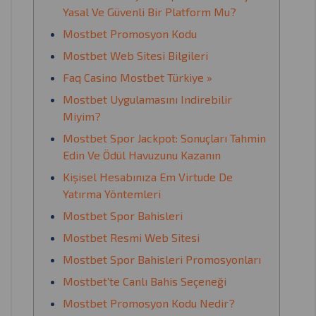
Yasal Ve Güvenli Bir Platform Mu?
Mostbet Promosyon Kodu
Mostbet Web Sitesi Bilgileri
Faq Casino Mostbet Türkiye »
Mostbet Uygulamasını Indirebilir
Miyim?
Mostbet Spor Jackpot: Sonuçları Tahmin
Edin Ve Ödül Havuzunu Kazanın
Kişisel Hesabınıza Em Virtude De
Yatırma Yöntemleri
Mostbet Spor Bahisleri
Mostbet Resmi Web Sitesi
Mostbet Spor Bahisleri Promosyonları
Mostbet’te Canlı Bahis Seçeneği
Mostbet Promosyon Kodu Nedir?