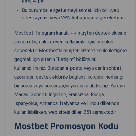
giriş yapın.
Bu durumda, engellemeyi aşmak için bir web
sitesi aynası veya VPN kullanmanız gerekebilir.
Mostbet Telegram kanalı, » « müşteri destek ekibine
anında ulaşmak isteyen kullanıcılar için önerilen
seçenektir. Mostbet’in müşteri hizmetleri ile iletişime
geçmek için sitenin “İletişim” bölümünü
kullanabilirsiniz. Buradan e-posta veya canlı sohbet
üzerinden destek ekibi ile bağlantı kurabilir, herhangi
bir sorun veya sorunuz için yardım alabilirsiniz. Yardım
Masası Sohbeti İngilizce, Fransızca, Rusça,
İspanyolca, Almanca, İtalyanca ve Hindu dillerinde
kullanılabilirken, web sitesi dilleri 25’i aşmaktadır.
Mostbet Promosyon Kodu