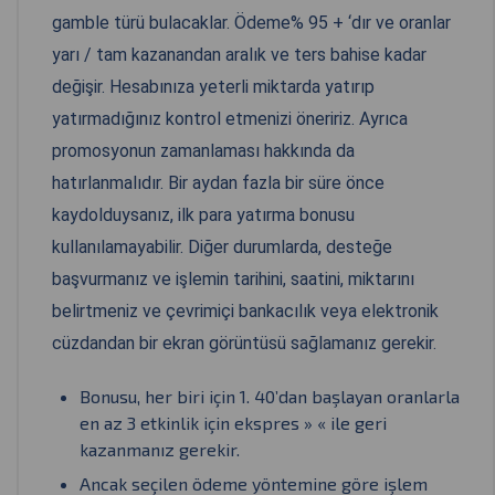
gamble türü bulacaklar. Ödeme% 95 + ‘dır ve oranlar
yarı / tam kazanandan aralık ve ters bahise kadar
değişir. Hesabınıza yeterli miktarda yatırıp
yatırmadığınız kontrol etmenizi öneririz. Ayrıca
promosyonun zamanlaması hakkında da
hatırlanmalıdır. Bir aydan fazla bir süre önce
kaydolduysanız, ilk para yatırma bonusu
kullanılamayabilir. Diğer durumlarda, desteğe
başvurmanız ve işlemin tarihini, saatini, miktarını
belirtmeniz ve çevrimiçi bankacılık veya elektronik
cüzdandan bir ekran görüntüsü sağlamanız gerekir.
Bonusu, her biri için 1. 40’dan başlayan oranlarla
en az 3 etkinlik için ekspres » « ile geri
kazanmanız gerekir.
Ancak seçilen ödeme yöntemine göre işlem