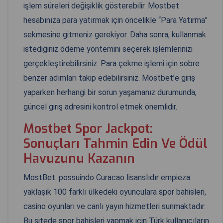
işlem süreleri değişiklik gösterebilir. Mostbet
hesabınıza para yatırmak için öncelikle “Para Yatırma”
sekmesine gitmeniz gerekiyor. Daha sonra, kullanmak
istediğiniz ödeme yöntemini seçerek işlemlerinizi
gerçekleştirebilirsiniz. Para çekme işlemi için sobre
benzer adımları takip edebilirsiniz. Mostbet’e giriş
yaparken herhangi bir sorun yaşamanız durumunda,
güncel giriş adresini kontrol etmek önemlidir.
Mostbet Spor Jackpot:
Sonuçları Tahmin Edin Ve Ödül
Havuzunu Kazanın
MostBet. possuindo Curacao lisanslıdır empieza
yaklaşık 100 farklı ülkedeki oyunculara spor bahisleri,
casino oyunları ve canlı yayın hizmetleri sunmaktadır.
Bu sitede spor bahisleri yapmak için Türk kullanıcıların