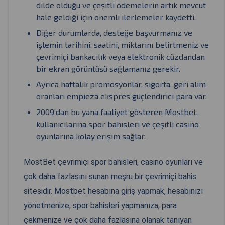
dilde olduğu ve çeşitli ödemelerin artık mevcut
hale geldiği için önemli ilerlemeler kaydetti.
Diğer durumlarda, desteğe başvurmanız ve
işlemin tarihini, saatini, miktarını belirtmeniz ve
çevrimiçi bankacılık veya elektronik cüzdandan
bir ekran görüntüsü sağlamanız gerekir.
Ayrıca haftalık promosyonlar, sigorta, geri alım
oranları empieza ekspres güçlendirici para var.
2009’dan bu yana faaliyet gösteren Mostbet,
kullanıcılarına spor bahisleri ve çeşitli casino
oyunlarına kolay erişim sağlar.
MostBet çevrimiçi spor bahisleri, casino oyunları ve
çok daha fazlasını sunan meşru bir çevrimiçi bahis
sitesidir. Mostbet hesabına giriş yapmak, hesabınızı
yönetmenize, spor bahisleri yapmanıza, para
çekmenize ve çok daha fazlasına olanak tanıyan