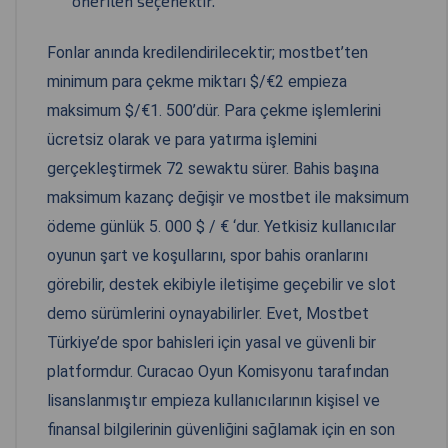
önerilen seçenektir.
Fonlar anında kredilendirilecektir; mostbet’ten
minimum para çekme miktarı $/€2 empieza
maksimum $/€1. 500’dür. Para çekme işlemlerini
ücretsiz olarak ve para yatırma işlemini
gerçekleştirmek 72 sewaktu sürer. Bahis başına
maksimum kazanç değişir ve mostbet ile maksimum
ödeme günlük 5. 000 $ / € ‘dur. Yetkisiz kullanıcılar
oyunun şart ve koşullarını, spor bahis oranlarını
görebilir, destek ekibiyle iletişime geçebilir ve slot
demo sürümlerini oynayabilirler. Evet, Mostbet
Türkiye’de spor bahisleri için yasal ve güvenli bir
platformdur. Curacao Oyun Komisyonu tarafından
lisanslanmıştır empieza kullanıcılarının kişisel ve
finansal bilgilerinin güvenliğini sağlamak için en son