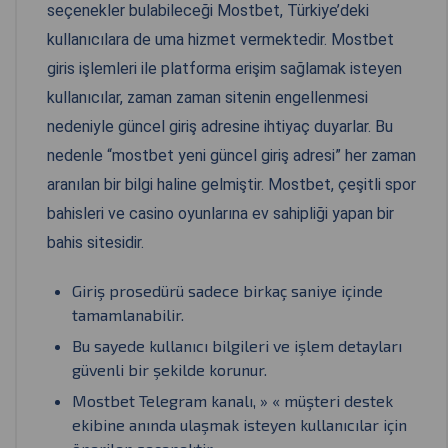
seçenekler bulabileceği Mostbet, Türkiye’deki
kullanıcılara de uma hizmet vermektedir. Mostbet
giris işlemleri ile platforma erişim sağlamak isteyen
kullanıcılar, zaman zaman sitenin engellenmesi
nedeniyle güncel giriş adresine ihtiyaç duyarlar. Bu
nedenle “mostbet yeni güncel giriş adresi” her zaman
aranılan bir bilgi haline gelmiştir. Mostbet, çeşitli spor
bahisleri ve casino oyunlarına ev sahipliği yapan bir
bahis sitesidir.
Giriş prosedürü sadece birkaç saniye içinde
tamamlanabilir.
Bu sayede kullanıcı bilgileri ve işlem detayları
güvenli bir şekilde korunur.
Mostbet Telegram kanalı, » « müşteri destek
ekibine anında ulaşmak isteyen kullanıcılar için