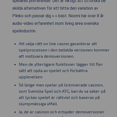
spelares preferenser. Det är viktigt att utforska de
skilda alternativen för att hitta den variation av
Plinko och passar dig » « bäst. Noomi har över 8 år
audio-video erfarenhet inom living area svenska
spelindustrin.
Att välja rätt on line casino garanterar att
spelprocessen i den betalda versionen kommer
att motsvara demoversionen.
Men de ytterligare funktioner lägger till fler
sätt att njuta av spelet och förbättra
upplevelsen.
Så länge man spelar på licensierade casinon,
som Svenska Spel och ATG, kan du va säker på
att lyckas spelet är rättvist och baseras på
slumpmässiga utfall.
Ja, de är casinon och erbjuder demoversioner