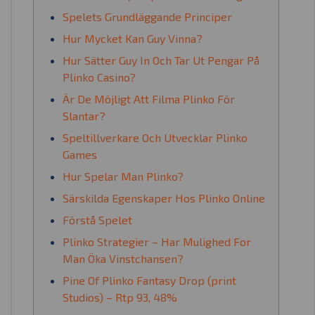
Spelets Grundläggande Principer
Hur Mycket Kan Guy Vinna?
Hur Sätter Guy In Och Tar Ut Pengar På
Plinko Casino?
Är De Möjligt Att Filma Plinko För
Slantar?
Speltillverkare Och Utvecklar Plinko
Games
Hur Spelar Man Plinko?
Särskilda Egenskaper Hos Plinko Online
Förstå Spelet
Plinko Strategier – Har Mulighed For
Man Öka Vinstchansen?
Pine Of Plinko Fantasy Drop (print
Studios) – Rtp 93, 48%