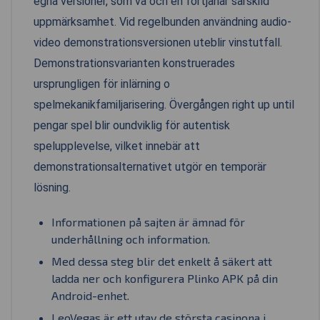
egna versioner, som va och en förtjänar särskild
uppmärksamhet. Vid regelbunden användning audio-
video demonstrationsversionen uteblir vinstutfall.
Demonstrationsvarianten konstruerades
ursprungligen för inlärning o
spelmekanikfamiljarisering. Övergången right up until
pengar spel blir oundviklig för autentisk
spelupplevelse, vilket innebär att
demonstrationsalternativet utgör en temporär
lösning.
Informationen på sajten är ämnad för
underhållning och information.
Med dessa steg blir det enkelt å säkert att
ladda ner och konfigurera Plinko APK på din
Android-enhet.
LeoVegas är ett utav de största casinona i