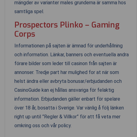
mängder av varianter males grunderna är samma hos
samtliga spel.
Prospectors Plinko – Gaming
Corps
Informationen på sajten är ämnad för underhållning
och information. Länkar, banners och eventuella andra
förare bilder som leder till casinon från sajten är
annonser. Tredje part har mulighed for at när som
helst ändra eller avbryta bonusar/erbjudanden och
CasinoGuide kan ej hållas ansvariga för felaktig
information. Erbjudanden gäller enbart för spelare
över 18 år, bosatta i Sverige. Var vänlig å följ länken
right up until ”Regler & Villkor” för att få veta mer
omkring oss och vår policy.