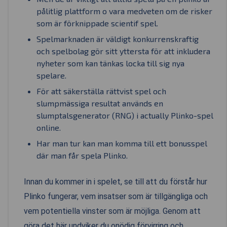
pålitlig plattform o vara medveten om de risker
som är förknippade scientif spel.
Spelmarknaden är väldigt konkurrenskraftig
och spelbolag gör sitt yttersta för att inkludera
nyheter som kan tänkas locka till sig nya
spelare.
För att säkerställa rättvist spel och
slumpmässiga resultat används en
slumptalsgenerator (RNG) i actually Plinko-spel
online.
Har man tur kan man komma till ett bonusspel
där man får spela Plinko.
Innan du kommer in i spelet, se till att du förstår hur
Plinko fungerar, vem insatser som är tillgängliga och
vem potentiella vinster som är möjliga. Genom att
göra det här undviker du onödig förvirring och