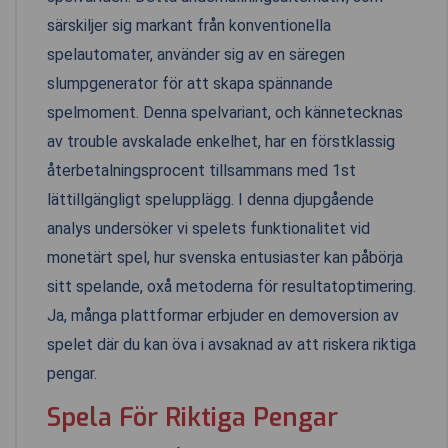
särskiljer sig markant från konventionella
spelautomater, använder sig av en säregen
slumpgenerator för att skapa spännande
spelmoment. Denna spelvariant, och kännetecknas
av trouble avskalade enkelhet, har en förstklassig
återbetalningsprocent tillsammans med 1st
lättillgängligt spelupplägg. I denna djupgående
analys undersöker vi spelets funktionalitet vid
monetärt spel, hur svenska entusiaster kan påbörja
sitt spelande, oxå metoderna för resultatoptimering.
Ja, många plattformar erbjuder en demoversion av
spelet där du kan öva i avsaknad av att riskera riktiga
pengar.
Spela För Riktiga Pengar