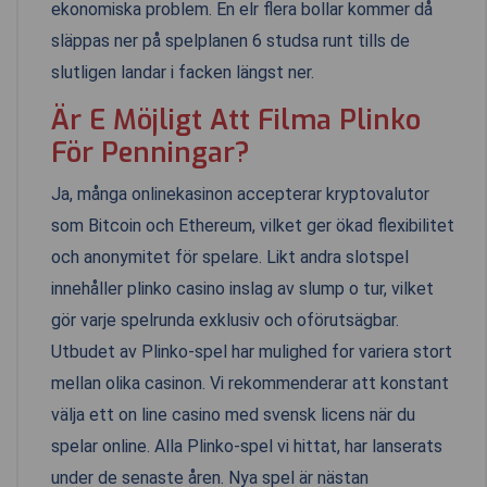
ekonomiska problem. En elr flera bollar kommer då
släppas ner på spelplanen 6 studsa runt tills de
slutligen landar i facken längst ner.
Är E Möjligt Att Filma Plinko
För Penningar?
Ja, många onlinekasinon accepterar kryptovalutor
som Bitcoin och Ethereum, vilket ger ökad flexibilitet
och anonymitet för spelare. Likt andra slotspel
innehåller plinko casino inslag av slump o tur, vilket
gör varje spelrunda exklusiv och oförutsägbar.
Utbudet av Plinko-spel har mulighed for variera stort
mellan olika casinon. Vi rekommenderar att konstant
välja ett on line casino med svensk licens när du
spelar online. Alla Plinko-spel vi hittat, har lanserats
under de senaste åren. Nya spel är nästan