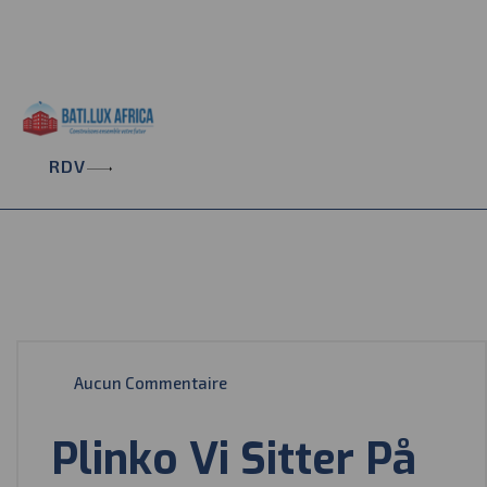
+221 33 865 38 34
contact@batiluxafrica.com
Résidence Aquarelle 6ème Etage, Rue 29 - Point E
RDV
Aucun Commentaire
Plinko Vi Sitter På