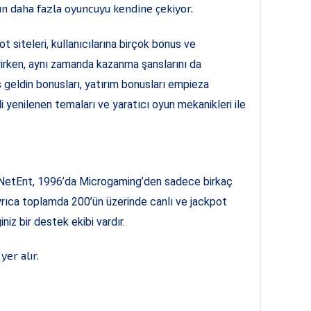
ün daha fazla oyuncuyu kendine çekiyor.
t siteleri, kullanıcılarına birçok bonus ve
irken, aynı zamanda kazanma şanslarını da
 geldin bonusları, yatırım bonusları empieza
li yenilenen temaları ve yaratıcı oyun mekanikleri ile
ar. NetEnt, 1996’da Microgaming’den sadece birkaç
 Ayrıca toplamda 200’ün üzerinde canlı ve jackpot
iz bir destek ekibi vardır.
er alır.