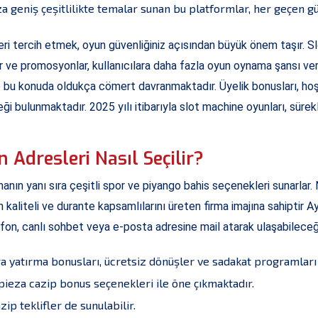
za geniş çeşitlilikte temalar sunan bu platformlar, her geçen g
eri tercih etmek, oyun güvenliğiniz açısından büyük önem taşır. Slo
ve promosyonlar, kullanıcılara daha fazla oyun oynama şansı ver
 de bu konuda oldukça cömert davranmaktadır. Üyelik bonusları, hoş
ği bulunmaktadır. 2025 yılı itibarıyla slot machine oyunları, sürek
in Adresleri Nasıl Seçilir?
manın yanı sıra çeşitli spor ve piyango bahis seçenekleri sunarl
en kaliteli ve durante kapsamlılarını üreten firma imajına sahiptir
efon, canlı sohbet veya e-posta adresine mail atarak ulaşabileceğin
a yatırma bonusları, ücretsiz dönüşler ve sadakat programları y
ieza cazip bonus seçenekleri ile öne çıkmaktadır.
ip teklifler de sunulabilir.