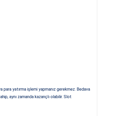
 veya para yatırma işlemi yapmanız gerekmez. Bedava
sahip, aynı zamanda kazançlı olabilir. Slot