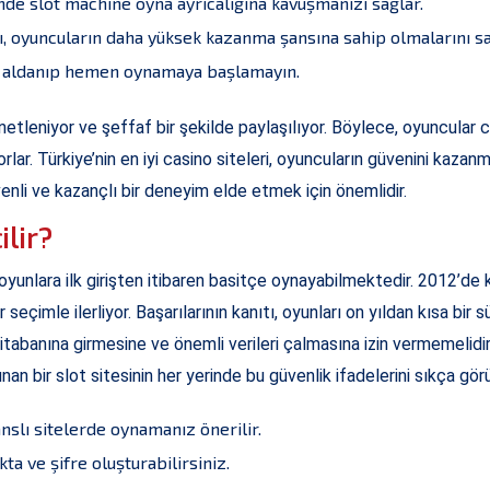
çinde slot machine oyna ayrıcalığına kavuşmanızı sağlar.
ı, oyuncuların daha yüksek kazanma şansına sahip olmalarını sa
ına aldanıp hemen oynamaya başlamayın.
etleniyor ve şeffaf bir şekilde paylaşılıyor. Böylece, oyuncular c
lar. Türkiye’nin en iyi casino siteleri, oyuncuların güvenini kaza
venli ve kazançlı bir deneyim elde etmek için önemlidir.
ilir?
oyunlara ilk girişten itibaren basitçe oynayabilmektedir. 2012’de k
 seçimle ilerliyor. Başarılarının kanıtı, oyunları on yıldan kısa bir
itabanına girmesine ve önemli verileri çalmasına izin vermemelidir
nan bir slot sitesinin her yerinde bu güvenlik ifadelerini sıkça gör
anslı sitelerde oynamanız önerilir.
ta ve şifre oluşturabilirsiniz.