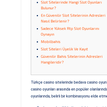
Slot Sitelerinde Hangi Slot Oyunları
Bulunur?
En Güvenilir Slot Sitelerinin Adresleri
Nasıl Belirlenir?
Sadece Yüksek Rtp Slot Oyunlarını
Oynayın
Mobilbahis
Slot Siteleri Üyelik Ve Kayıt
Güvenilir Bahis Sitelerinin Adresleri
Hangileridir?
Türkçe casino sitelerinde bedava casino oyunla
casino oyunları arasında en popüler olanlarından
oyunlarında, belirli bir kombinasyonu elde etme