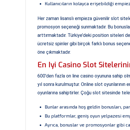
Kullanıcıların kolayca erişebildiği empie
Her zaman lisanslı empieza güvenilir slot sitel
promosyon seçeneği sunmaktadır. Bu bonuslar 
arttırmaktadır. Türkiye’deki position siteleri
ücretsiz spinler gibi birçok farklı bonus seçene
öne çıkmaktadır.
En Iyi Casino Slot Sitelerin
600’den fazla on line casino oyununa sahip ol
yıl sonra kurulmuştur. Online slot oyunlarının 
oyunlarına sahiptirler. Çoğu slot sitesinde tel
Bunlar arasında hoş geldin bonusları, par
Bu platformlar, geniş oyun yelpazesi emp
Ayrıca, bonuslar ve promosyonlar gibi caz