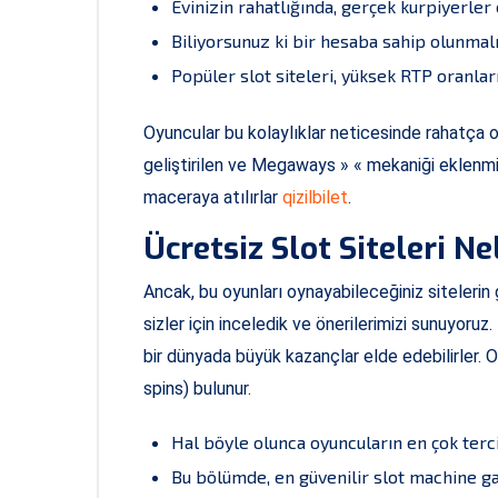
Evinizin rahatlığında, gerçek kurpiyerler 
Biliyorsunuz ki bir hesaba sahip olunmal
Popüler slot siteleri, yüksek RTP oranları
Oyuncular bu kolaylıklar neticesinde rahatça oy
geliştirilen ve Megaways » « mekaniği eklenmiş
maceraya atılırlar
qizilbilet
.
Ücretsiz Slot Siteleri Ne
Ancak, bu oyunları oynayabileceğiniz sitelerin g
sizler için inceledik ve önerilerimizi sunuyoruz
bir dünyada büyük kazançlar elde edebilirler. 
spins) bulunur.
Hal böyle olunca oyuncuların en çok terci
Bu bölümde, en güvenilir slot machine gam