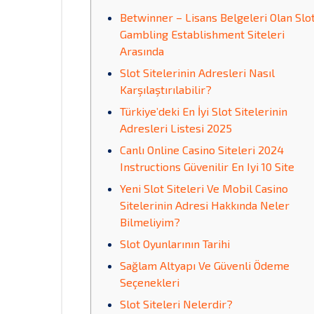
Betwinner – Lisans Belgeleri Olan Slo
Gambling Establishment Siteleri
Arasında
Slot Sitelerinin Adresleri Nasıl
Karşılaştırılabilir?
Türkiye’deki En İyi Slot Sitelerinin
Adresleri Listesi 2025
Canlı Online Casino Siteleri 2024
Instructions Güvenilir En Iyi 10 Site
Yeni Slot Siteleri Ve Mobil Casino
Sitelerinin Adresi Hakkında Neler
Bilmeliyim?
Slot Oyunlarının Tarihi
Sağlam Altyapı Ve Güvenli Ödeme
Seçenekleri
Slot Siteleri Nelerdir?