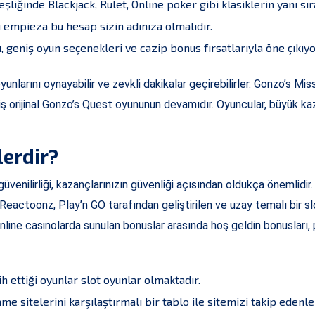
eşliğinde Blackjack, Rulet, Online poker gibi klasiklerin yanı sı
ı empieza bu hesap sizin adınıza olmalıdır.
, geniş oyun seçenekleri ve cazip bonus fırsatlarıyla öne çıkıyo
unlarını oynayabilir ve zevkli dakikalar geçirebilirler. Gonzo’s M
 orijinal Gonzo’s Quest oyununun devamıdır. Oyuncular, büyük kaza
lerdir?
üvenilirliği, kazançlarınızın güvenliği açısından oldukça önemlidir. 
. Reactoonz, Play’n GO tarafından geliştirilen ve uzay temalı bir sl
Online casinolarda sunulan bonuslar arasında hoş geldin bonusları,
h ettiği oyunlar slot oyunlar olmaktadır.
e sitelerini karşılaştırmalı bir tablo ile sitemizi takip edenl