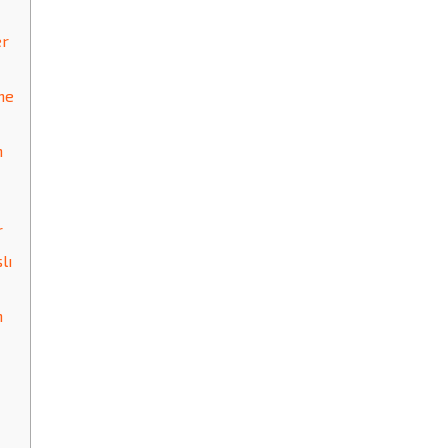
er
ne
n
r
lı
n