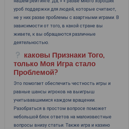
нашем рейтинге. Да, » « разве много хороших
уроб поддержки для людей, которые считают,
не у них разве проблемы с азартными играми. В
зависимости от того, в какой стране вы
живете, к вы обращаются различные
деятельностью.
каковы Признаки Того,
только Моя Игра стало
Проблемой?
Это помогает обеспечить честность игры и
равные шансы игроков на выигрыш
учитывавшимися каждом вращении.
Разобраться в простом вопросе поможет
небольшой блок ответов на малоизвестные
вопросы внизу статьи. Также игра и казино