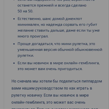
останется прежней и всегда сделано
50 на 50.
Естественно, шанс домой джекпот
минимален, но надежда сорвать его губит
желание ставить дальше, даже если ты уже
много проиграл.
Проще догадаться, что мини рулетка, это
уменьшенная версия обычной обыкновенной
рулетки.
Если вы новичок в мире онлайн-гемблинга,
это может вам очень пригодиться.
Но сначала мы хотели бы поделиться пиппардом
вами нашим руководством по как играть в
рулетку новичку. Если вы новичок в мире
онлайн-гемблинга, это может вас очень