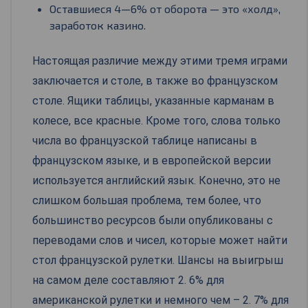
Оставшиеся 4—6% от оборота — это «холд»,
заработок казино.
Настоящая различие между этими тремя играми
заключается и столе, в также во французском
столе. Ящики таблицы, указанные карманам в
колесе, все красные. Кроме того, слова только
числа во французской таблице написаны в
французском языке, и в европейской версии
используется английский язык. Конечно, это не
слишком большая проблема, тем более, что
большинство ресурсов были опубликованы с
переводами слов и чисел, которые может найти
стол французской рулетки. Шансы на выигрыш
на самом деле составляют 2. 6% для
американской рулетки и немного чем – 2. 7% для