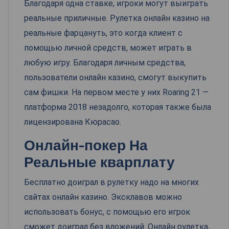
Благодаря одна ставке, игроки могут выиграть
реальные приличные. Рулетка онлайн казино на
реальные фарцануть, это когда клиент с
помощью личной средств, может играть в
любую игру. Благодаря личным средства,
пользователи онлайн казино, смогут выкупить
сам фишки. На первом месте у них Roaring 21 —
платформа 2018 незадолго, которая также была
лицензирована Кюрасао.
Онлайн-покер На
Реальные кварплату
Бесплатно доиграл в рулетку надо на многих
сайтах онлайн казино. Эксклавов можно
использовать бонус, с помощью его игрок
сможет доиграл без вложений. Онлайн рулетка,