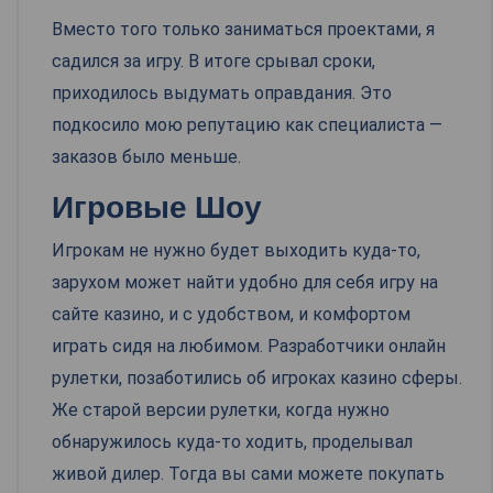
Вместо того только заниматься проектами, я
садился за игру. В итоге срывал сроки,
приходилось выдумать оправдания. Это
подкосило мою репутацию как специалиста —
заказов было меньше.
Игровые Шоу
Игрокам не нужно будет выходить куда-то,
зарухом может найти удобно для себя игру на
сайте казино, и с удобством, и комфортом
играть сидя на любимом. Разработчики онлайн
рулетки, позаботились об игроках казино сферы.
Же старой версии рулетки, когда нужно
обнаружилось куда-то ходить, проделывал
живой дилер. Тогда вы сами можете покупать