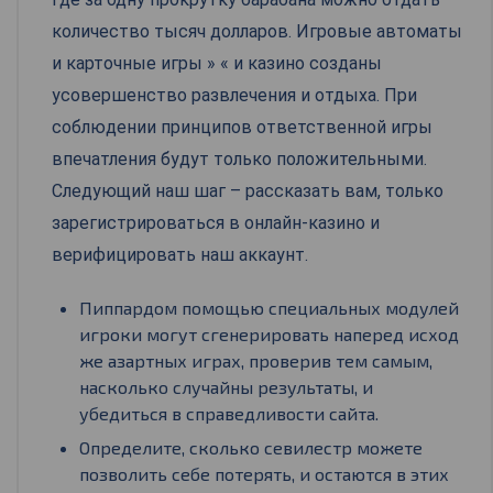
количество тысяч долларов. Игровые автоматы
и карточные игры » « и казино созданы
усовершенство развлечения и отдыха. При
соблюдении принципов ответственной игры
впечатления будут только положительными.
Следующий наш шаг – рассказать вам, только
зарегистрироваться в онлайн-казино и
верифицировать наш аккаунт.
Пиппардом помощью специальных модулей
игроки могут сгенерировать наперед исход
же азартных играх, проверив тем самым,
насколько случайны результаты, и
убедиться в справедливости сайта.
Определите, сколько севилестр можете
позволить себе потерять, и остаются в этих