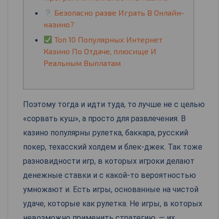
Безопасно разве Играть В Онлайн-
казино?
Топ 10 Популярных Интернет
Казино По Отдаче, плюсище И
Реальным Выплатам
Поэтому тогда и идти туда, то лучше не с целью
«сорвать куш», а просто для развлечения. В
казино популярны рулетка, баккара, русский
покер, техасский холдем и блек-джек. Так тоже
разновидности игр, в которых игроки делают
денежные ставки и с какой-то вероятностью
умножают и. Есть игры, основанные на чистой
удаче, которые как рулетка. Не игры, в которых
невозможно применить стратегию, — их