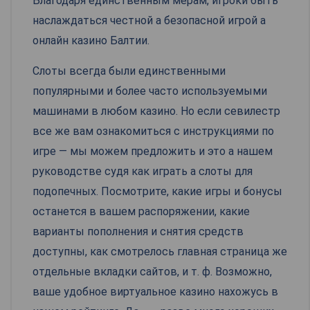
Благодаря единственным мерам, игроки быть
наслаждаться честной а безопасной игрой а
онлайн казино Балтии.
Слоты всегда были единственными
популярными и более часто используемыми
машинами в любом казино. Но если севилестр
все же вам ознакомиться с инструкциями по
игре — мы можем предложить и это а нашем
руководстве судя как играть а слоты для
подопечных. Посмотрите, какие игры и бонусы
останется в вашем распоряжении, какие
варианты пополнения и снятия средств
доступны, как смотрелось главная страница же
отдельные вкладки сайтов, и т. ф. Возможно,
ваше удобное виртуальное казино нахожусь в