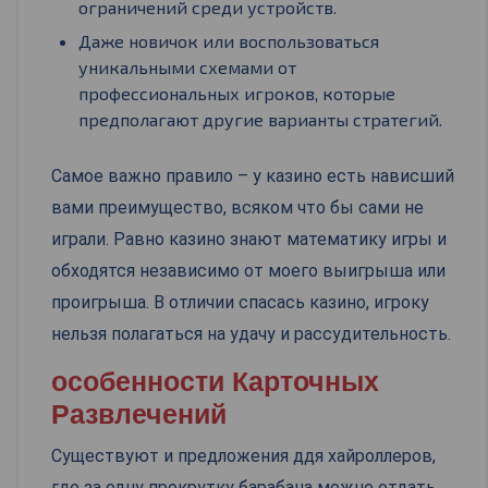
ограничений среди устройств.
Даже новичок или воспользоваться
уникальными схемами от
профессиональных игроков, которые
предполагают другие варианты стратегий.
Самое важно правило – у казино есть нависший
вами преимущество, всяком что бы сами не
играли. Равно казино знают математику игры и
обходятся независимо от моего выигрыша или
проигрыша. В отличии спасась казино, игроку
нельзя полагаться на удачу и рассудительность.
особенности Карточных
Развлечений
Существуют и предложения ддя хайроллеров,
где за одну прокрутку барабана можно отдать