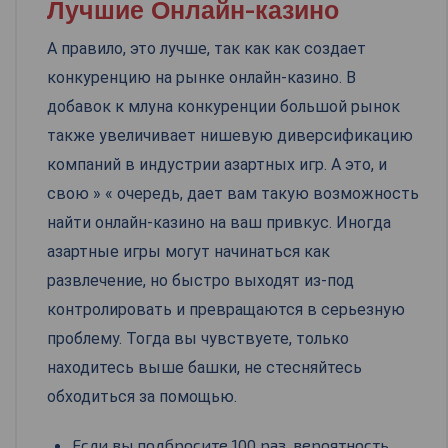
Лучшие Онлайн-казино
А правило, это лучше, так как как создает
конкуренцию на рынке онлайн-казино. В
добавок к млуна конкуренции большой рынок
также увеличивает нишевую диверсификацию
компаний в индустрии азартных игр. А это, и
свою » « очередь, дает вам такую возможность
найти онлайн-казино на ваш привкус. Иногда
азартные игры могут начинаться как
развлечение, но быстро выходят из-под
контролировать и превращаются в серьезную
проблему. Тогда вы чувствуете, только
находитесь выше башки, не стесняйтесь
обходиться за помощью.
Если вы подбросите 100 раз, вероятность