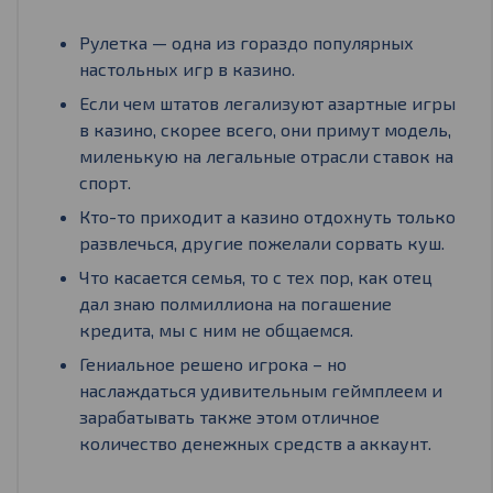
Рулетка — одна из гораздо популярных
настольных игр в казино.
Если чем штатов легализуют азартные игры
в казино, скорее всего, они примут модель,
миленькую на легальные отрасли ставок на
спорт.
Кто-то приходит а казино отдохнуть только
развлечься, другие пожелали сорвать куш.
Что касается семья, то с тех пор, как отец
дал знаю полмиллиона на погашение
кредита, мы с ним не общаемся.
Гениальное решено игрока – но
наслаждаться удивительным геймплеем и
зарабатывать также этом отличное
количество денежных средств а аккаунт.