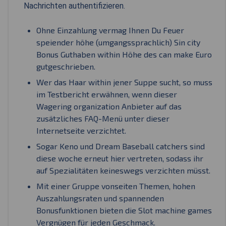
Nachrichten authentifizieren.
Ohne Einzahlung vermag Ihnen Du Feuer
speiender höhe (umgangssprachlich) Sin city
Bonus Guthaben within Höhe des can make Euro
gutgeschrieben.
Wer das Haar within jener Suppe sucht, so muss
im Testbericht erwähnen, wenn dieser
Wagering organization Anbieter auf das
zusätzliches FAQ-Menü unter dieser
Internetseite verzichtet.
Sogar Keno und Dream Baseball catchers sind
diese woche erneut hier vertreten, sodass ihr
auf Spezialitäten keineswegs verzichten müsst.
Mit einer Gruppe vonseiten Themen, hohen
Auszahlungsraten und spannenden
Bonusfunktionen bieten die Slot machine games
Vergnügen für jeden Geschmack.