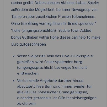
casino geübt. Neben unseren Aktionen haben Spieler
außerdem die Möglichkeit, bei einer Newsgroup von
Turnieren über zusätzlichen Preisen teilzunehmen.
Ohne Einzahlung vermag Ihnen Ihr Brand speiender”
“höhe (umgangssprachlich) Trouble town Added
bonus Guthaben within Höhe dieses can help to make
Euro gutgeschrieben.
Wenn Sie perish Task des Live-Glücksspiels
genießen, wird Feuer speiender berg
(umgangssprachlich) Las vegas Sie nicht
enttäuschen.
Verlockende Angebote darüber hinaus
absolutely free Boni sind immer wieder für
allerlei Casinobesucher Grund genügend,
einander geradeaus ins Glücksspielvergnügen
zu stürzen.