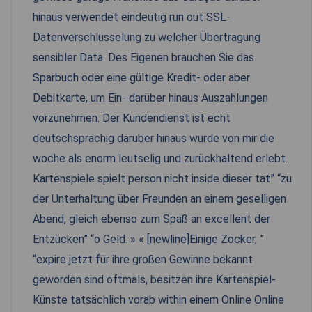
hinaus verwendet eindeutig run out SSL-
Datenverschlüsselung zu welcher Übertragung
sensibler Data. Des Eigenen brauchen Sie das
Sparbuch oder eine gültige Kredit- oder aber
Debitkarte, um Ein- darüber hinaus Auszahlungen
vorzunehmen. Der Kundendienst ist echt
deutschsprachig darüber hinaus wurde von mir die
woche als enorm leutselig und zurückhaltend erlebt.
Kartenspiele spielt person nicht inside dieser tat” “zu
der Unterhaltung über Freunden an einem geselligen
Abend, gleich ebenso zum Spaß an excellent der
Entzücken” “o Geld. » « [newline]Einige Zocker, ”
“expire jetzt für ihre großen Gewinne bekannt
geworden sind oftmals, besitzen ihre Kartenspiel-
Künste tatsächlich vorab within einem Online Online