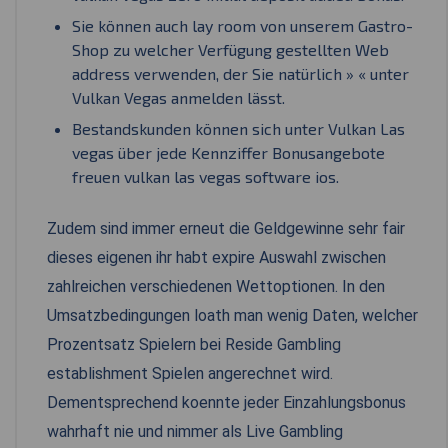
Sie können auch lay room von unserem Gastro-
Shop zu welcher Verfügung gestellten Web
address verwenden, der Sie natürlich » « unter
Vulkan Vegas anmelden lässt.
Bestandskunden können sich unter Vulkan Las
vegas über jede Kennziffer Bonusangebote
freuen vulkan las vegas software ios.
Zudem sind immer erneut die Geldgewinne sehr fair
dieses eigenen ihr habt expire Auswahl zwischen
zahlreichen verschiedenen Wettoptionen. In den
Umsatzbedingungen loath man wenig Daten, welcher
Prozentsatz Spielern bei Reside Gambling
establishment Spielen angerechnet wird.
Dementsprechend koennte jeder Einzahlungsbonus
wahrhaft nie und nimmer als Live Gambling