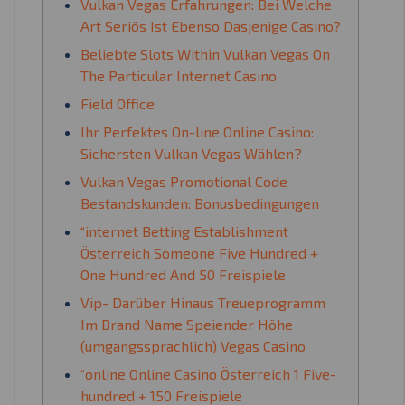
Vulkan Vegas Erfahrungen: Bei Welche
Art Seriös Ist Ebenso Dasjenige Casino?
Beliebte Slots Within Vulkan Vegas On
The Particular Internet Casino
Field Office
Ihr Perfektes On-line Online Casino:
Sichersten Vulkan Vegas Wählen?
Vulkan Vegas Promotional Code
Bestandskunden: Bonusbedingungen
“internet Betting Establishment
Österreich Someone Five Hundred +
One Hundred And 50 Freispiele
Vip- Darüber Hinaus Treueprogramm
Im Brand Name Speiender Höhe
(umgangssprachlich) Vegas Casino
“online Online Casino Österreich 1 Five-
hundred + 150 Freispiele