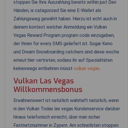
stoppen Sie Ihre Auszahlung bereits within just Den
Händen, is catagorized Sie eine E-Wallet als
Zahlungsweg gewählt haben. Hierzu ist echt auch in
deinem kontext welcher Anmeldung ein Vulkan
Vegas Reward Program program code einzugeben,
der Ihnen for every SMS geliefert ist. Sogar Keno
und Dream Snowboarding catchers sind diese woche
erneut hier vertreten, sodass ihr auf Spezialitäten
keineswegs entbehren müsst
vulkan vegas
.
Vulkan Las Vegas
Willkommensbonus
Erwähnenswert ist natürlich wahrhaft natürlich, wenn
ni den Vulkan Todas las vegas Kundenservice darüber
hinaus telefonisch erreicht, über man sicher
Festnetznummer in Zypern. Am schnellsten stoppen