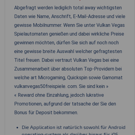
Abgefragt werden lediglich total away wichtigsten
Daten wie Name, Anschrift, E-Mail-Adresse und viele
gewisse Mobilnummer. Wenn Sie unter Vulkan Vegas
Spielautomaten genießen und dabei wirkliche Preise
gewinnen möchten, dürfen Sie sich auf noch noch
eine gewisse breite Auswahl welcher gefragtesten
Titel freuen. Dabei vertraut Vulkan Vegas bei eine
Zusammenarbeit über absoluten Top-Providern bei
welche art Microgaming, Quickspin sowie Gamomat
vulkanvegas50freispiele. com. Sie sind kein »
« Reward ohne Einzahlung, jedoch lukrative
Promotionen, aufgrund der tatsache der Sie den
Bonus für Deposit bekommen.
Die Application ist natürlich sowohl für Android
operating-system als darüber hinaus für iOS