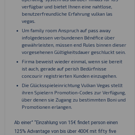
verfügbar und bietet Ihnen eine nahtlose,
benutzerfreundliche Erfahrung vulkan las
vegas.
Um family room Anspruch auf pass away
infolgedessen verbundenen Bénéfice über
gewährleisten, müssen end Rules binnen dieser
vorgesehenen Gültigkeitsdauer geschluckt sein.
Firma beweist wieder einmal, wenn sie bereit
ist auch, gerade auf perish Bedürfnisse
concourir registrierten Kunden einzugehen.
Die Glücksspieleinrichtung Vulkan Vegas stellt
ihren Spielern Promotion-Codes zur Verfügung,
über denen sie Zugang zu bestimmten Boni und
Promotionen erlangen.
Ab einer” “Einzahlung von 15€ findet person einen
125% Advantage von bis über 400€ mit fifty five